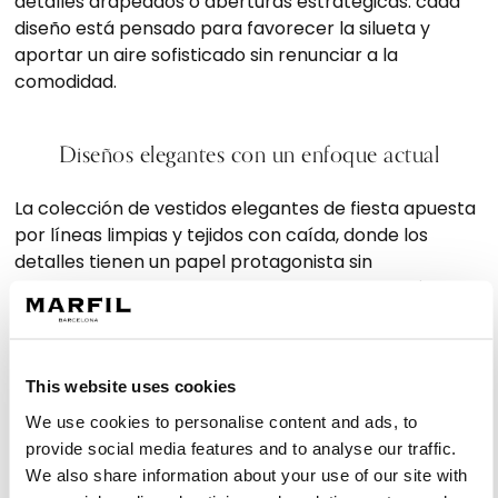
detalles drapeados o aberturas estratégicas: cada
diseño está pensado para favorecer la silueta y
aportar un aire sofisticado sin renunciar a la
comodidad.
Diseños elegantes con un enfoque actual
La colección de vestidos elegantes de fiesta apuesta
por líneas limpias y tejidos con caída, donde los
detalles tienen un papel protagonista sin
sobrecargar el conjunto. Entre los modelos más
buscados se encuentran los vestidos largos
elegantes y sencillos, perfectos para bodas de tarde
o ceremonias con protocolo más formal.
This website uses cookies
También hay opciones de vestidos de noche en
We use cookies to personalise content and ads, to
colores intensos como azul marino, burdeos, negro o
provide social media features and to analyse our traffic.
verde botella. Estos tonos, combinados con escotes
We also share information about your use of our site with
asimétricos, espaldas descubiertas o mangas largas