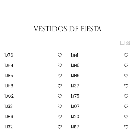
VESTIDOS DE FIESTA
1J76
1JN1
1JH4
1JN6
1J85
1JH6
1JH8
1J37
1JG2
1J75
1J33
1J07
1JH9
1J20
1J32
1JB7