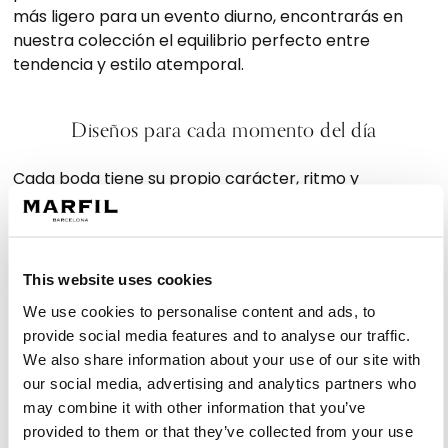
más ligero para un evento diurno, encontrarás en
nuestra colección el equilibrio perfecto entre
tendencia y estilo atemporal.
Diseños para cada momento del día
Cada boda tiene su propio carácter, ritmo y
atmósfera, por eso nuestra colección incluye
propuestas adaptadas a diferentes horarios y estilos
de celebración.
This website uses cookies
Vestidos para bodas de día
We use cookies to personalise content and ads, to
provide social media features and to analyse our traffic.
Los vestidos hermana novia boda de día destacan
We also share information about your use of our site with
por su ligereza, cortes fluidos y acabados que
our social media, advertising and analytics partners who
aportan frescura y movimiento. Son ideales para
may combine it with other information that you’ve
ceremonias al aire libre o en entornos luminosos,
provided to them or that they’ve collected from your use
donde se busca una apariencia delicada y natural.