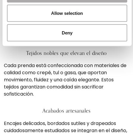
Detalles que realzan cada diseño
Allow selection
La colección de vestidos para la hermana de la novia
y del novio destaca por la calidad de sus acabados y
Deny
la dedicación puesta en cada detalle.
Tejidos nobles que elevan el diseño
Cada prenda está confeccionada con materiales de
calidad como crepé, tul o gasa, que aportan
movimiento, fluidez y una caída elegante. Estos
tejidos garantizan comodidad sin sacrificar
sofisticación.
Acabados artesanales
Encajes delicados, bordados sutiles y drapeados
cuidadosamente estudiados se integran en el diseño,