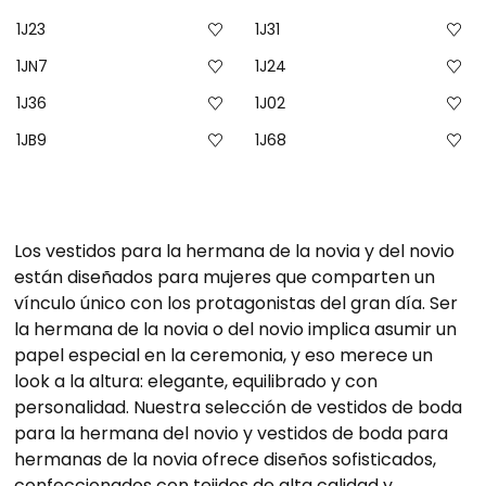
1J23
1J31
1JN7
1J24
1J36
1J02
1JB9
1J68
Los vestidos para la hermana de la novia y del novio
están diseñados para mujeres que comparten un
vínculo único con los protagonistas del gran día. Ser
la hermana de la novia o del novio implica asumir un
papel especial en la ceremonia, y eso merece un
look a la altura: elegante, equilibrado y con
personalidad. Nuestra selección de vestidos de boda
para la hermana del novio y vestidos de boda para
hermanas de la novia ofrece diseños sofisticados,
confeccionados con tejidos de alta calidad y