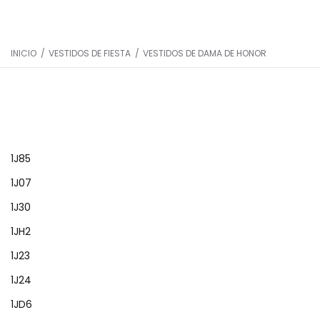
INICIO
/
VESTIDOS DE FIESTA
/
VESTIDOS DE DAMA DE HONOR
1J85
1J07
1J30
1JH2
1J23
1J24
1JD6