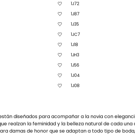
1J72
1J87
1J35
1JC7
1J18
1JH3
1J56
1J04
1J08
 están diseñados para acompañar a la novia con eleganci
 que realzan la feminidad y la belleza natural de cada una
para damas de honor que se adaptan a todo tipo de boda,