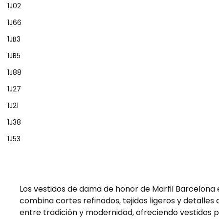
1J02
1J66
1JB3
1JB5
1J88
1J27
1J21
1J38
1J53
Los vestidos de dama de honor de Marfil Barcelona
combina cortes refinados, tejidos ligeros y detalles
entre tradición y modernidad, ofreciendo vestidos 