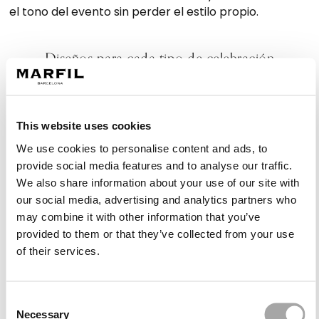
el tono del evento sin perder el estilo propio.
Diseños para cada tipo de celebración
La colección de Marfil Barcelona ofrece propuestas
que se adaptan a bodas de mañana, tarde o noche,
con opciones que funcionan tanto en ambientes
This website uses cookies
formales como en celebraciones más relajadas.
We use cookies to personalise content and ads, to
provide social media features and to analyse our traffic.
We also share information about your use of our site with
Vestidos largos para un look majestuoso
our social media, advertising and analytics partners who
Los vestidos largos elegantes y sencillos aportan
may combine it with other information that you’ve
presencia sin necesidad de ornamentos. Su caída
provided to them or that they’ve collected from your use
fluida y su diseño proporcionan una estética
of their services.
sofisticada que encaja perfectamente en bodas con
etiqueta o celebraciones nocturnas. La silueta se
realza con escotes equilibrados, mangas ligeras o
Consent
Necessary
estructuras que afinan la cintura.
Selection