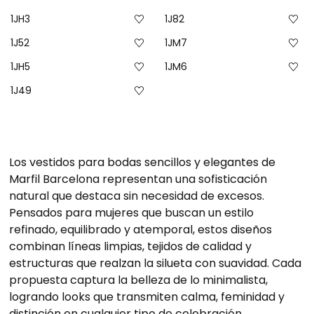
1JH3
1J82
1J52
1JM7
1JH5
1JM6
1J49
Los vestidos para bodas sencillos y elegantes de
Marfil Barcelona representan una sofisticación
natural que destaca sin necesidad de excesos.
Pensados para mujeres que buscan un estilo
refinado, equilibrado y atemporal, estos diseños
combinan líneas limpias, tejidos de calidad y
estructuras que realzan la silueta con suavidad. Cada
propuesta captura la belleza de lo minimalista,
logrando looks que transmiten calma, feminidad y
distinción en cualquier tipo de celebración.