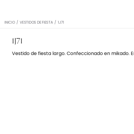
INICIO
/
VESTIDOS DE FIESTA
/
1J71
1J71
Vestido de fiesta largo. Confeccionado en mikado. Es