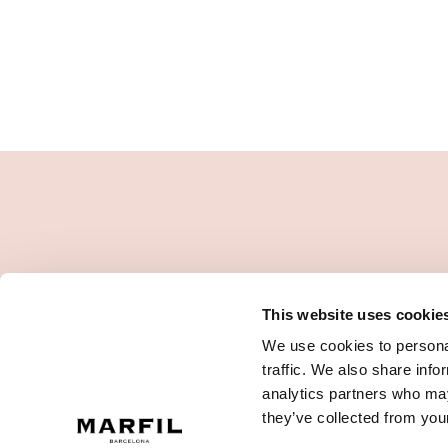
This website uses cookie
We use cookies to personal
traffic. We also share info
analytics partners who may
they’ve collected from your