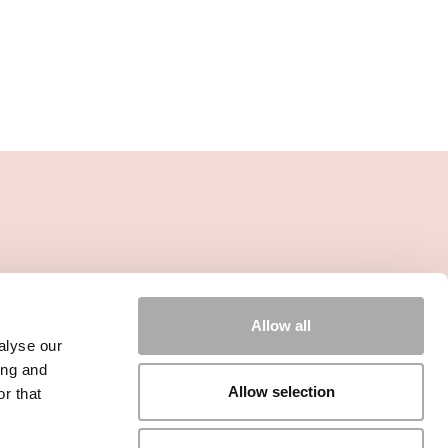
Allow all
alyse our
ing and
Allow selection
r that