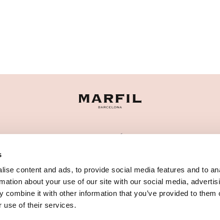
CATEGORÍAS
s
¿NECESITAS AYUDA?
ise content and ads, to provide social media features and to an
PUNTOS DE VENTA
rmation about your use of our site with our social media, advertis
 combine it with other information that you’ve provided to them o
 use of their services.