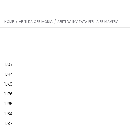
HOME
/
ABITI DA CERIMONIA
/
ABITI DA INVITATA PER LA PRIMAVERA
1J07
1JH4
1JK9
1J76
1J85
1J34
1J37