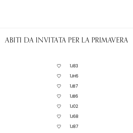
ABITI DA INVITATA PER LA PRIMAVERA
1J83
1JH6
1JB7
1JB6
1J02
1J68
1J87